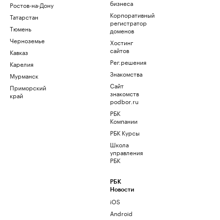
бизнеса
Ростов-на-Дону
Корпоративный
Татарстан
регистратор
Тюмень
доменов
Черноземье
Хостинг
сайтов
Кавказ
Рег.решения
Карелия
Знакомства
Мурманск
Сайт
Приморский
знакомств
край
podbor.ru
РБК
Компании
РБК Курсы
Школа
управления
РБК
РБК
Новости
iOS
Android