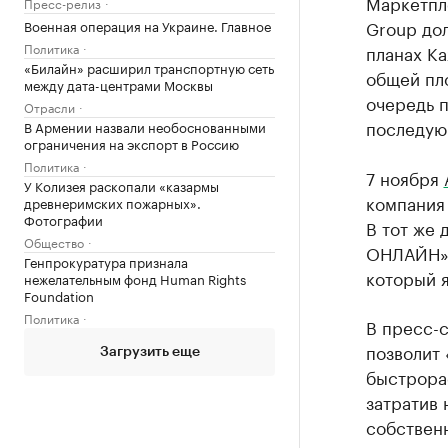
Маркетпл
Пресс-релиз
Group дол
Военная операция на Украине. Главное
Политика
планах Ka
«Билайн» расширил транспортную сеть
общей пло
между дата-центрами Москвы
очередь п
Отрасли
последую
В Армении назвали необоснованными
ограничения на экспорт в Россию
Политика
7 ноября
У Колизея раскопали «казармы
компания
древнеримских пожарных».
Фотографии
В тот же
Общество
ОНЛАЙН»,
Генпрокуратура признала
который 
нежелательным фонд Human Rights
Foundation
Политика
В пресс-с
позволит 
Загрузить еще
быстрора
затратив 
собственн