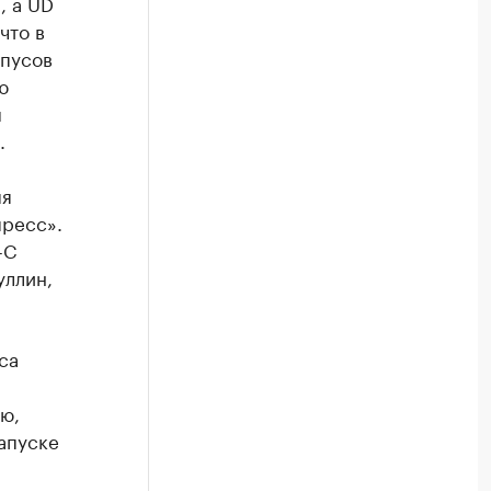
, а UD
что в
рпусов
ю
м
.
яя
ресс».
-С
уллин,
са
ю,
апуске