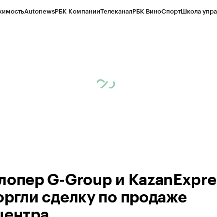
жимость
Autonews
РБК Компании
Телеканал
РБК Вино
Спорт
Школа упра
ипто
РБК Бизнес-среда
Дискуссионный клуб
Исследования
Кредитные 
рагентов
Политика
Экономика
Бизнес
Технологии и медиа
Финансы
Рын
лопер G-Group и KazanExpre
оргли сделку по продаже
центра