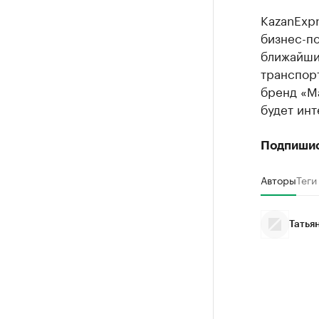
KazanExpr
бизнес-п
ближайшие
транспор
бренд «М
будет ин
Подпиши
Авторы
Теги
Татья