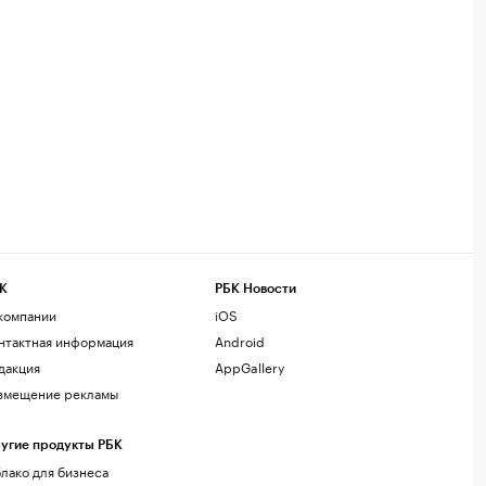
К
РБК Новости
компании
iOS
нтактная информация
Android
дакция
AppGallery
змещение рекламы
угие продукты РБК
лако для бизнеса