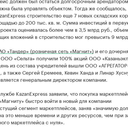
ейс должен был остаться долгосрочным арендатором
жна была управлять объектом. Тогда же сообщалось, 
zanExpress строительство еще 7 новых складских ко
щадью до 200 тыс. кв. м. Сумма инвестиций в перву
роекта оценивалась более чем в 3,5 млрд руб., объе
щих вложений в строительство мог превысить 9 млрд
АО «Тандер» (розничная сеть «Магнит»)
и его дочерн
 ООО «Сельта» получили 100% акций ООО «Казаньэкп
 день из состава учредителей вышли ООО «АГРЕГАТОР
 а также Сергей Еремеев, Кевин Ханда и Линар Хусн
является генеральным директором компании.
лужбе KazanExpress заявили, что покупка маркетплей
«Магниту» быстро войти в новый для компании
стущий сегмент маркетплейсов, заняв «значимую дол
на это меньше времени и других ресурсов, чем при з
ого маркетплейса с нуля».