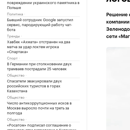
повреждении украинского памятника в
Польше
Политика
Решение 
Бывший сотрудник Google запустил
компании
сервис, пародирующий работу чат-
бота
Зеленодол
Тренды
сети «Маг
Хавбек «Ахмата» отстранен на два
матча за удар локтем игрока
«Спартака»
Спорт
В Германии при столкновении двух
трамваев пострадали 25 человек
Общество
Спасатели эвакуировали двух
российских туристов в горах
Казахстана
Общество
Число антикоррупционных исков в
Москве выросло почти на треть за
полгода
Общество
«Росатом» подписал соглашение о
строительстве ветропарка в Киргизии