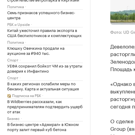
Политика
Семь признаков успешного бизнес-
центра
РБК и Upside
Китай ужесточил правила экспорта в
Фото: UD G
США беспилотников и комплектующих
Политика
Девелопе
Клюшку Овечкина продали на
расторгли
аукционе за ₽940 тыс.
Спорт
Зеленодол
УЕФА сохранил бойкот ЧМ из-за утраты
Площадь к
доверия к Инфантино
Спорт
«Однако в
В каких регионах ослабили меры по
бензину. Карта и актуальная ситуация
выкуплен
Подписка на РБК
расторгн
В Wildberries рассказали, как
сегодня 
предпринимателям подтвердить ущерб
от атак
Бизнес
О сделке
В бизнес-центре «Адмирал» в Южном
Group (вх
порту залит первый куб бетона