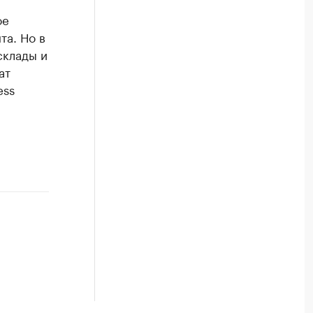
ое
а. Но в
склады и
ат
ess