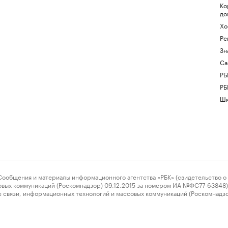
Ко
до
Хо
Ре
Зн
Са
РБ
РБ
Шк
ения и материалы информационного агентства «РБК» (свидетельство о 
овых коммуникаций (Роскомнадзор) 09.12.2015 за номером ИА №ФС77-63848) 
 связи, информационных технологий и массовых коммуникаций (Роскомнадз