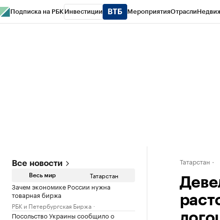
Подписка на РБК
Инвестиции
Мероприятия
Отрасли
Недви
РБК Life
Тренды
Визионеры
Национальные проекты
Город
Стиль
Кр
Спецпроекты СПб
Конференции СПб
Спецпроекты
Проверка конт
Татарстан
Все новости
Татарстан
Весь мир
Деве
Зачем экономике России нужна
товарная биржа
раст
РБК и Петербургская Биржа
Посольство Украины сообщило о
лого