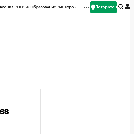
Татарстан
вления РБК
РБК Образование
РБК Курсы
рейтинги
Франшизы
Газета
ок наличной валюты
ss