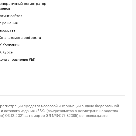
рпоративный регистратор
менов
стинг сайтов
г.решения
акомства
йт знакомств podbor.ru
К Компании
К Курсы
ола управления РБК
регистрации средства массовой информации выдано Федеральной
и сетевого издания «РБК» (свидетельство о регистрации средства
ор) 03.12.2021 за номером ЭЛ №ФС77-82385) сопровождаются