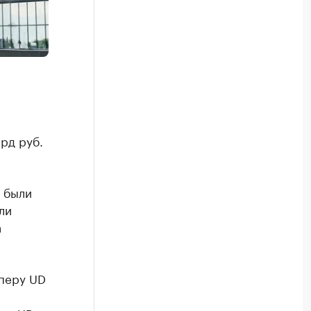
рд руб.
 были
ли
а
перу UD