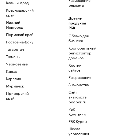
Калининград
рекламы
Краснодарский
край
Другие
Нижний
продукты
Новгород
РБК
Пермский край
Облако для
бизнеса
Ростов-на-Дону
Корпоративный
Татарстан
регистратор
Тюмень
доменов
Черноземье
Хостинг
сайтов
Кавказ
Рег.решения
Карелия
Знакомства
Мурманск
Сайт
Приморский
знакомств
край
podbor.ru
РБК
Компании
РБК Курсы
Школа
управления