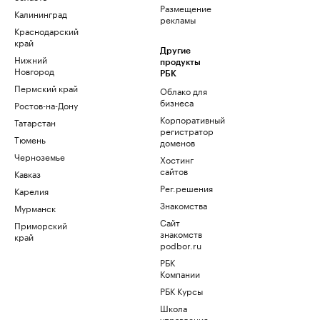
Размещение
Калининград
рекламы
Краснодарский
край
Другие
Нижний
продукты
Новгород
РБК
Пермский край
Облако для
бизнеса
Ростов-на-Дону
Корпоративный
Татарстан
регистратор
Тюмень
доменов
Черноземье
Хостинг
сайтов
Кавказ
Рег.решения
Карелия
Знакомства
Мурманск
Сайт
Приморский
знакомств
край
podbor.ru
РБК
Компании
РБК Курсы
Школа
управления