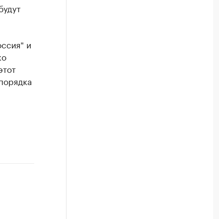
будут
оссия" и
ко
этот
 порядка