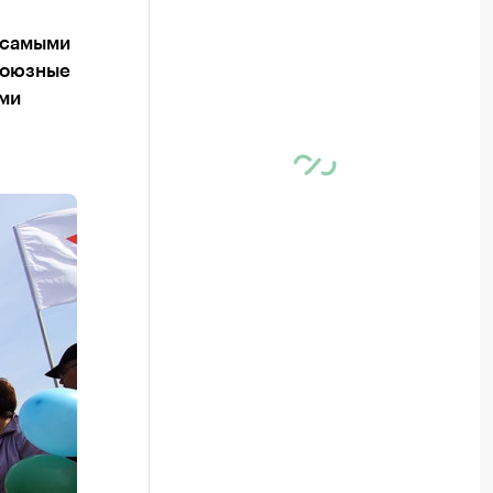
 самыми
союзные
ами