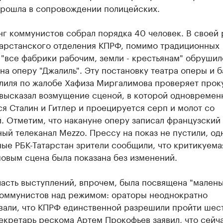
прошла в сопровождении полицейских.
г коммунистов собрал порядка 40 человек. В своей 
тарстанского отделения КПРФ, помимо традиционных
"все фабрики рабочим, земли - крестьянам" обрушил
на оперу "Джалиль". Эту постановку театра оперы и б
лиля по жалобе Хафиза Миргалимова проверяет прок
 высказал возмущение сценой, в которой одновремен
я Сталин и Гитлер и проецируется серп и молот со
. Отметим, что накануне оперу записал французский
ый телеканал Mezzo. Прессу на показ не пустили, од
ые РБК-Татарстан зрители сообщили, что критикуема
овым сцена была показана без изменений.
асть выступлений, впрочем, была посвящена "малень
коммунистов над режимом: ораторы неоднократно
вали, что КПРФ единственной разрешили пройти шес
екретарь рескома Артем Прокофьев заявил, что сейч