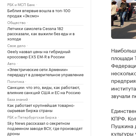
РБК и МСП Банк
Библия впервые вошла в топ-100
продаж «Эксмо»
Общество
Летчики самолета Cessna 182
рассказали, как выжили без еды и в
холоде
Свое дело
Наибольш
Geely назвал цены на гибридный
кроссовер EX5 EM-R в России
площади 
Авто
Федераци
«Электрические сети Армении»
несколько
передадут в доверительное управление
предприят
Политика
Санкции: что это, виды, как работают,
института
влияние санкций США и ЕС на Россию
звучали п
База знаний
Как работает крупнейшая товарно-
Единстве
сырьевая биржа страны
РБК и Петербургская Биржа
КПРФ. Кол
Sky News рассказал о секретном
Пушкина 
подземном заводе ВСУ, где производят
культуры 
дроны