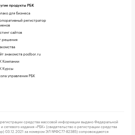
угие продукты РБК
лако для бизнеса
рпоративный регистратор
менов
стинг сайтов
г.решения
акомства
йт знакомств podbor.ru
К Компании
К Курсы
ола управления РБК
регистрации средства массовой информации выдано Федеральной
и сетевого издания «РБК» (свидетельство о регистрации средства
ор) 03.12.2021 за номером ЭЛ №ФС77-82385) сопровождаются