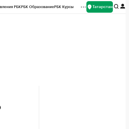
Татарстан
вления РБК
РБК Образование
РБК Курсы
рейтинги
Франшизы
Газета
ок наличной валюты
ю