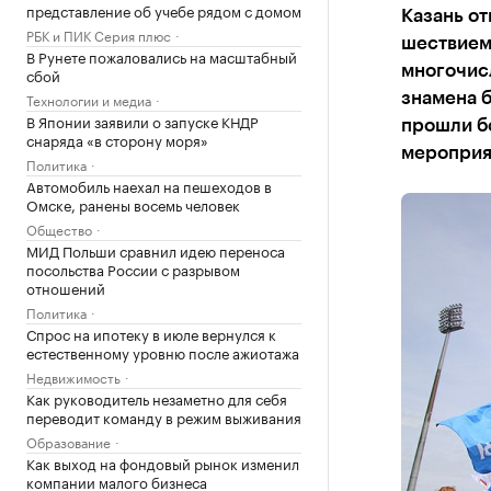
представление об учебе рядом с домом
Казань от
РБК и ПИК Серия плюс
шествием
В Рунете пожаловались на масштабный
многочис
сбой
Технологии и медиа
знамена б
В Японии заявили о запуске КНДР
прошли бо
снаряда «в сторону моря»
мероприя
Политика
Автомобиль наехал на пешеходов в
Омске, ранены восемь человек
Общество
МИД Польши сравнил идею переноса
посольства России с разрывом
отношений
Политика
Спрос на ипотеку в июле вернулся к
естественному уровню после ажиотажа
Недвижимость
Как руководитель незаметно для себя
переводит команду в режим выживания
Образование
Как выход на фондовый рынок изменил
компании малого бизнеса