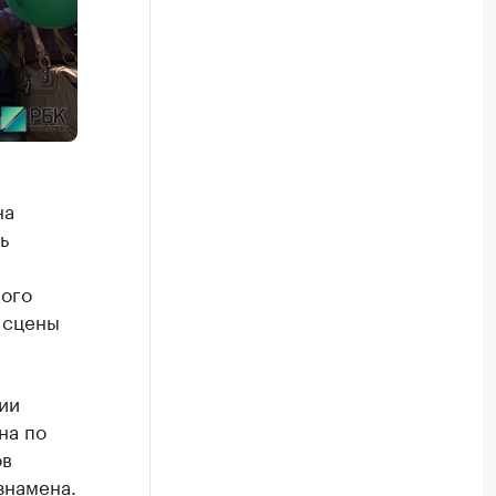
на
ь
ного
 сцены
ии
на по
ов
знамена.