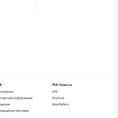
К
РБК Новости
компании
iOS
нтактная информация
Android
дакция
AppGallery
змещение рекламы