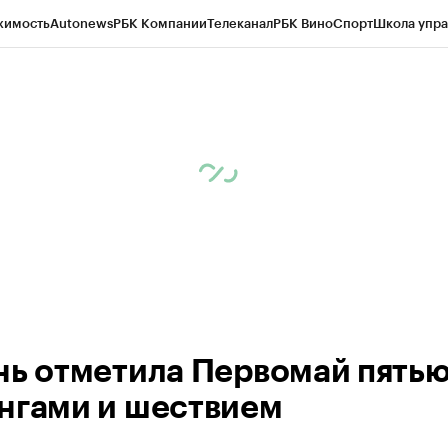
жимость
Autonews
РБК Компании
Телеканал
РБК Вино
Спорт
Школа упра
ипто
РБК Бизнес-среда
Дискуссионный клуб
Исследования
Кредитные 
рагентов
Политика
Экономика
Бизнес
Технологии и медиа
Финансы
Рын
нь отметила Первомай пять
нгами и шествием