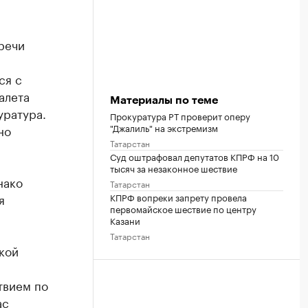
речи
ся с
алета
Материалы по теме
уратура.
Прокуратура РТ проверит оперу
"Джалиль" на экстремизм
но
Татарстан
Суд оштрафовал депутатов КПРФ на 10
тысяч за незаконное шествие
нако
Татарстан
КПРФ вопреки запрету провела
я
первомайское шествие по центру
Казани
Татарстан
кой
твием по
ас