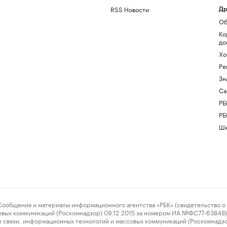
RSS Новости
Др
Об
Ко
до
Хо
Ре
Зн
Са
РБ
РБ
Шк
ения и материалы информационного агентства «РБК» (свидетельство о 
овых коммуникаций (Роскомнадзор) 09.12.2015 за номером ИА №ФС77-63848) 
 связи, информационных технологий и массовых коммуникаций (Роскомнадз