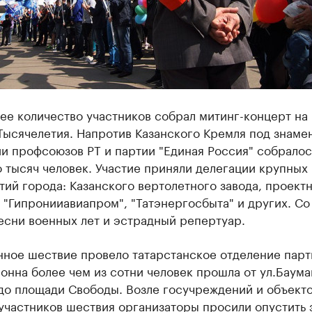
ее количество участников собрал митинг-концерт на
Тысячелетия. Напротив Казанского Кремля под знаме
и профсоюзов РТ и партии "Единая Россия" собралос
 тысяч человек. Участие приняли делегации крупных
ий города: Казанского вертолетного завода, проект
 "Гипронииавиапром", "Татэнергосбыта" и других. Со
есни военных лет и эстрадный репертуар.
нное шествие провело татарстанское отделение парт
онна более чем из сотни человек прошла от ул.Баума
до площади Свободы. Возле госучреждений и объект
участников шествия организаторы просили опустить 