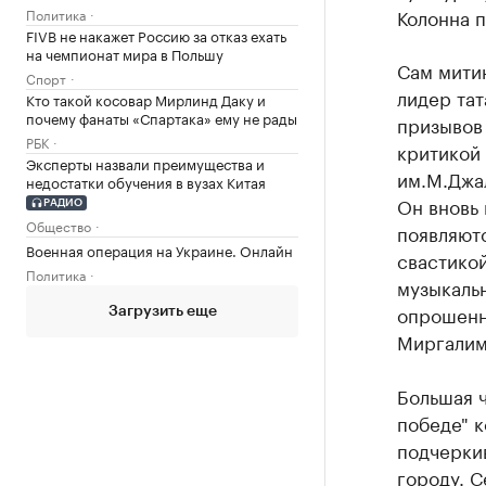
Колонна 
Политика
FIVB не накажет Россию за отказ ехать
на чемпионат мира в Польшу
Сам митин
Спорт
лидер та
Кто такой косовар Мирлинд Даку и
почему фанаты «Спартака» ему не рады
призывов 
РБК
критикой 
Эксперты назвали преимущества и
им.М.Джа
недостатки обучения в вузах Китая
Он вновь
РАДИО
Общество
появляютс
Военная операция на Украине. Онлайн
свастикой
Политика
музыкальн
опрошенн
Загрузить еще
Миргалим
Большая ч
победе" 
подчерки
городу. С