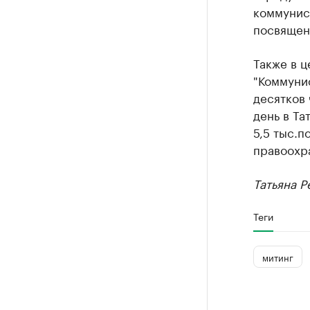
коммунис
посвящен
Также в ц
"Коммуни
десятков 
день в Та
5,5 тыс.п
правоохр
Татьяна Р
Теги
митинг