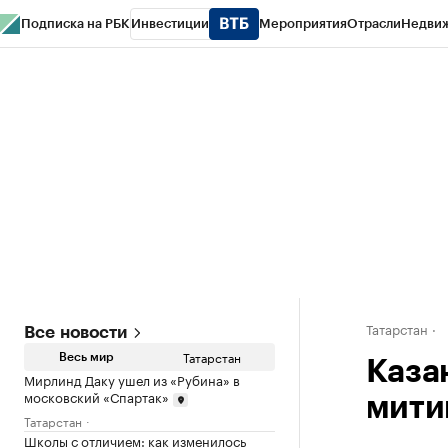
Подписка на РБК
Инвестиции
Мероприятия
Отрасли
Недви
РБК Life
Тренды
Визионеры
Национальные проекты
Город
Стиль
Кр
Спецпроекты СПб
Конференции СПб
Спецпроекты
Проверка конт
Татарстан
Все новости
Татарстан
Весь мир
Каза
Мирлинд Даку ушел из «Рубина» в
московский «Спартак»
мити
Татарстан
Школы с отличием: как изменилось