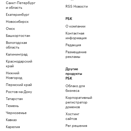
Санкт-Петербург
RSS Новости
и область
Екатеринбург
РБК
Новосибирск
О компании
Омск
Контактная
Башкортостан
информация
Вологодская
Редакция
область
Размещение
Калининград
рекламы
Краснодарский
край
Другие
Нижний
продукты
Новгород
РБК
Пермский край
Облако для
бизнеса
Ростов-на-Дону
Корпоративный
Татарстан
регистратор
Тюмень
доменов
Черноземье
Хостинг
сайтов
Кавказ
Рег.решения
Карелия