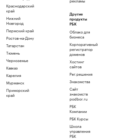
рекламы
Краснодарский
край
Другие
Нижний
продукты
Новгород
РБК
Пермский край
Облако для
бизнеса
Ростов-на-Дону
Корпоративный
Татарстан
регистратор
Тюмень
доменов
Черноземье
Хостинг
сайтов
Кавказ
Рег.решения
Карелия
Знакомства
Мурманск
Сайт
Приморский
знакомств
край
podbor.ru
РБК
Компании
РБК Курсы
Школа
управления
РБК