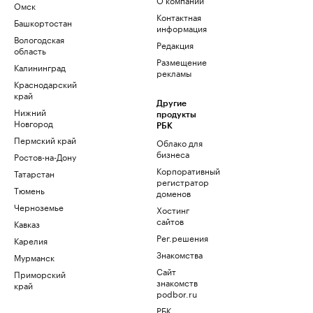
Омск
Контактная
Башкортостан
информация
Вологодская
Редакция
область
Размещение
Калининград
рекламы
Краснодарский
край
Другие
Нижний
продукты
Новгород
РБК
Пермский край
Облако для
бизнеса
Ростов-на-Дону
Корпоративный
Татарстан
регистратор
Тюмень
доменов
Черноземье
Хостинг
сайтов
Кавказ
Рег.решения
Карелия
Знакомства
Мурманск
Сайт
Приморский
знакомств
край
podbor.ru
РБК