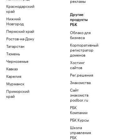
рекламы
Краснодарский
край
Другие
Нижний
продукты
Новгород
РБК
Пермский край
Облако для
бизнеса
Ростов-на-Дону
Корпоративный
Татарстан
регистратор
Тюмень
доменов
Черноземье
Хостинг
сайтов
Кавказ
Рег.решения
Карелия
Знакомства
Мурманск
Сайт
Приморский
знакомств
край
podbor.ru
РБК
Компании
РБК Курсы
Школа
управления
РБК