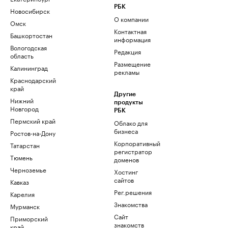
РБК
Новосибирск
О компании
Омск
Контактная
Башкортостан
информация
Вологодская
Редакция
область
Размещение
Калининград
рекламы
Краснодарский
край
Другие
Нижний
продукты
Новгород
РБК
Пермский край
Облако для
бизнеса
Ростов-на-Дону
Корпоративный
Татарстан
регистратор
Тюмень
доменов
Черноземье
Хостинг
сайтов
Кавказ
Рег.решения
Карелия
Знакомства
Мурманск
Сайт
Приморский
знакомств
край