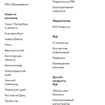
Подписка на РБК
РБК Образование
Корпоративная
подписка
Новости
регионов
Уведомления
Санкт-Петербург
RSS Новости
и область
Екатеринбург
РБК
Новосибирск
О компании
Омск
Контактная
Башкортостан
информация
Вологодская
Редакция
область
Размещение
Калининград
рекламы
Краснодарский
край
Другие
Нижний
продукты
Новгород
РБК
Пермский край
Облако для
бизнеса
Ростов-на-Дону
Корпоративный
Татарстан
регистратор