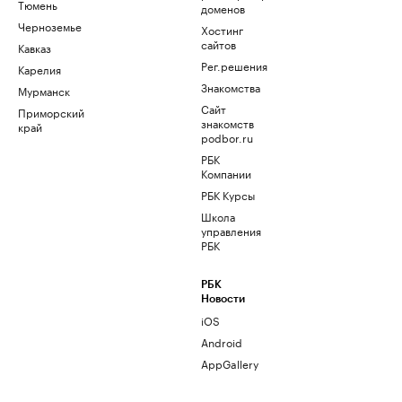
Тюмень
доменов
Черноземье
Хостинг
сайтов
Кавказ
Рег.решения
Карелия
Знакомства
Мурманск
Сайт
Приморский
знакомств
край
podbor.ru
РБК
Компании
РБК Курсы
Школа
управления
РБК
РБК
Новости
iOS
Android
AppGallery