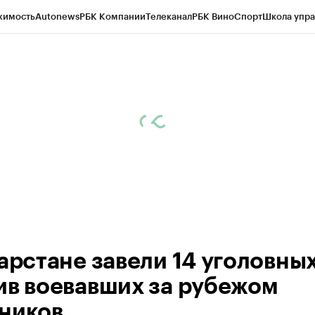
жимость
Autonews
РБК Компании
Телеканал
РБК Вино
Спорт
Школа упра
ипто
РБК Бизнес-среда
Дискуссионный клуб
Исследования
Кредитные 
рагентов
Политика
Экономика
Бизнес
Технологии и медиа
Финансы
Рын
тарстане завели 14 уголовны
ив воевавших за рубежом
ников