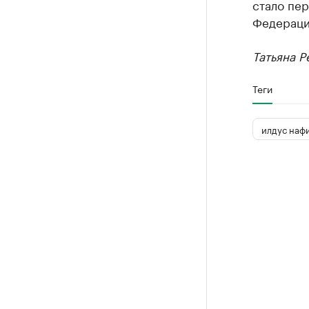
стало пе
Федераци
Татьяна Р
Теги
илдус наф