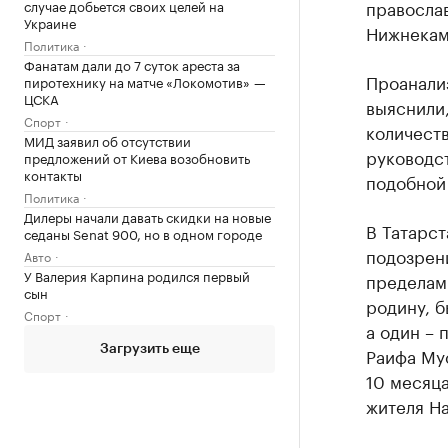
православ
случае добьется своих целей на
Украине
Нижнекам
Политика
Фанатам дали до 7 суток ареста за
Проанали
пиротехнику на матче «Локомотив» —
ЦСКА
выяснили,
Спорт
количест
МИД заявил об отсутствии
руководст
предложений от Киева возобновить
контакты
подобной 
Политика
Дилеры начали давать скидки на новые
В Татарст
седаны Senat 900, но в одном городе
подозрен
Авто
У Валерия Карпина родился первый
пределами
сын
родину, 
Спорт
а один – 
Загрузить еще
Раифа Мус
10 месяца
жителя На