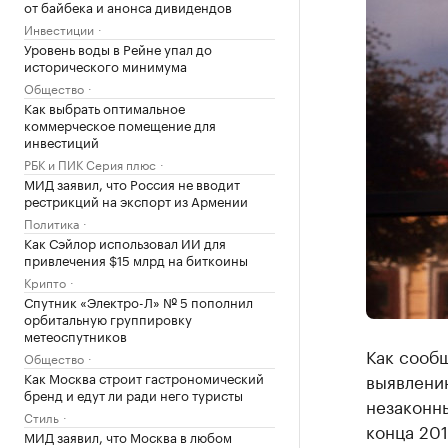
от байбека и анонса дивидендов
Инвестиции
Уровень воды в Рейне упал до
исторического минимума
Общество
Как выбрать оптимальное
коммерческое помещение для
инвестиций
РБК и ПИК Серия плюс
МИД заявил, что Россия не вводит
рестрикций на экспорт из Армении
Политика
Как Сэйлор использовал ИИ для
привлечения $15 млрд на биткоины
Крипто
Спутник «Электро-Л» № 5 пополнил
орбитальную группировку
метеоспутников
Как сообщ
Общество
Как Москва строит гастрономический
выявлени
бренд и едут ли ради него туристы
незаконн
Стиль
конца 201
МИД заявил, что Москва в любом