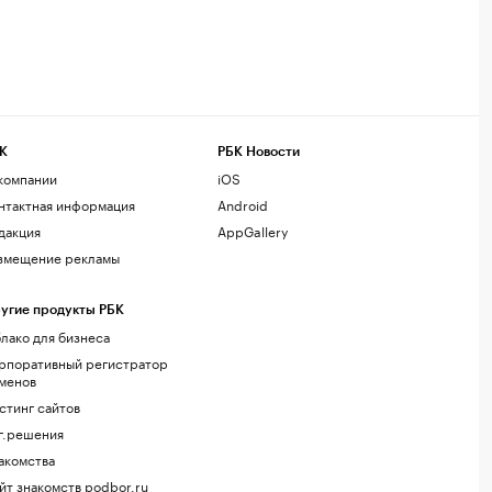
К
РБК Новости
компании
iOS
нтактная информация
Android
дакция
AppGallery
змещение рекламы
угие продукты РБК
лако для бизнеса
рпоративный регистратор
менов
стинг сайтов
г.решения
акомства
йт знакомств podbor.ru