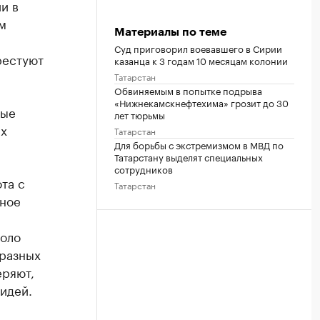
и в
м
Материалы по теме
Суд приговорил воевавшего в Сирии
рестуют
казанца к 3 годам 10 месяцам колонии
Татарстан
Обвиняемым в попытке подрыва
«Нижнекамскнефтехима» грозит до 30
рые
лет тюрьмы
ах
Татарстан
Для борьбы с экстремизмом в МВД по
Татарстану выделят специальных
сотрудников
та с
Татарстан
зное
коло
 разных
еряют,
идей.