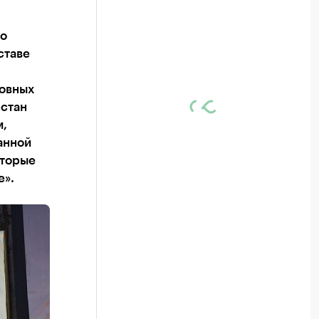
по
ставе
ловных
рстан
м,
анной
оторые
е».