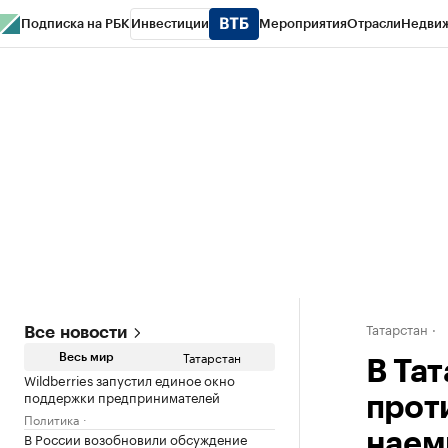
Подписка на РБК
Инвестиции
Мероприятия
Отрасли
Недви
РБК Life
Тренды
Визионеры
Национальные проекты
Город
Стиль
Кр
Спецпроекты СПб
Конференции СПб
Спецпроекты
Проверка конт
Татарстан
Все новости
Татарстан
Весь мир
В Та
Wildberries запустил единое окно
поддержки предпринимателей
прот
Политика
В России возобновили обсуждение
наем