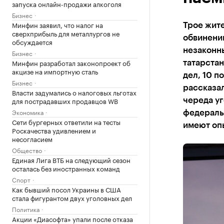
запуска онлайн-продажи алкоголя
Бизнес
Минфин заявил, что налог на
Трое жите
сверхприбыль для металлургов не
обвинению
обсуждается
незаконн
Бизнес
Минфин разработал законопроект об
татарстан
акцизе на импортную сталь
дел, 10 п
Бизнес
рассказал
Власти задумались о налоговых льготах
для пострадавших продавцов WB
череда уг
Экономика
федераль
Сети бургерных ответили на тесты
имеют опы
Роскачества удивлением и
несогласием
Общество
Единая Лига ВТБ на следующий сезон
осталась без иностранных команд
Спорт
Как бывший посол Украины в США
стала фигурантом двух уголовных дел
Политика
Акции «Диасофта» упали после отказа