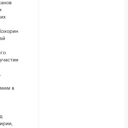
ханов
и
чих
Хохорин
ей
его
участии
.
меем в
д
ирии,