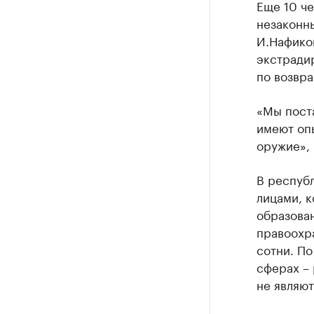
Еще 10 че
незаконн
И.Нафиков
экстрадир
по возвр
«Мы поста
имеют опы
оружие», 
В республ
лицами, 
образова
правоохра
сотни. П
сферах – 
не являю