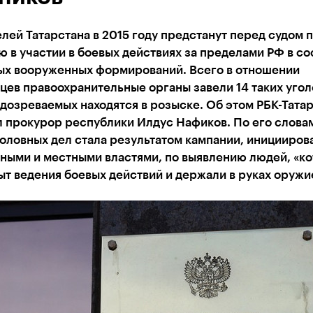
лей Татарстана в 2015 году предстанут перед судом 
 в участии в боевых действиях за пределами РФ в со
ых вооруженных формирований. Всего в отношении
цев правоохранительные органы завели 14 таких уго
одозреваемых находятся в розыске. Об этом РБК-Тата
 прокурор республики Илдус Нафиков. По его слова
оловных дел стала результатом кампании, иницииров
ными и местными властями, по выявлению людей, «к
т ведения боевых действий и держали в руках оружи