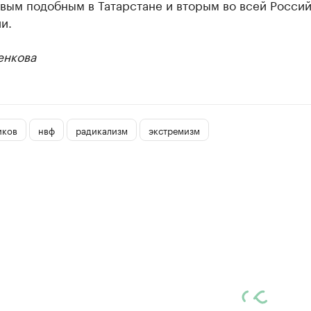
рвым подобным в Татарстане и вторым во всей Росси
и.
енкова
иков
нвф
радикализм
экстремизм