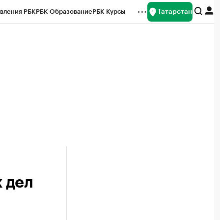
Татарстан
вления РБК
РБК Образование
РБК Курсы
рейтинги
Франшизы
Газета
ок наличной валюты
х дел