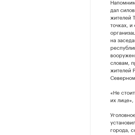
Напомним,
дал сило
жителей Т
точках, и
организац
на заседа
республик
вооруженн
словам, 
жителей 
Северном 
«Не стоит
их лице»,
Уголовное
установил
города, 