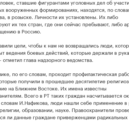
ловек, ставшие фигурантами уголовных дел об участи
ых вооруженных формированиях, находятся, по слова
а, в розыске. Личности их установлены. Их либо
уют их тех стран, где они сейчас пребывают, либо а
ащению в Россию.
вили цели, чтобы к нам не возвращались люди, кото
т ведения боевых действий, которые держали в рук
- отметил глава надзорного ведомства.
ике, по его словам, проходит профилактическая рабо
которые получили в прошедшее десятилетие религио
ние на Ближнем Востоке. Их имена известны
нителям. Всего в РТ таких граждан насчитывается о
о словам И.Нафикова, люди нашли себе применение в
религии, образовании, науке. Правоохранители пров
тся ли данные граждане приверженцами радикальных 