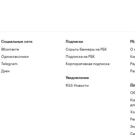
Социальные сети
Подписки
РБ
ВКонтакте
Скрыть баннеры на РБК
О 
Одноклассники
Подписка на РБК
Ко
Telegram
Корпоративная подписка
Ре
Дзен
Ра
Уведомления
RSS Новости
Др
Об
Ко
до
Хо
Ре
Зн
Са