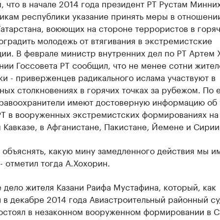
 что в начале 2014 года президент РТ Рустам Минни
викам республики указание принять меры в отношени
атарстана, воюющих на стороне террористов в горя
 оградить молодежь от втягивания в экстремистские
ии. В феврале министр внутренних дел по РТ Артем 
нии Госсовета РТ сообщил, что не менее сотни жител
и - приверженцев радикального ислама участвуют в
ых столкновениях в горячих точках за рубежом. По 
правоохранители имеют достоверную информацию об 
РТ в вооруженных экстремистских формированиях на
Кавказе, в Афганистане, Пакистане, Йемене и Сирии
 объяснять, какую мину замедленного действия мы и
 - отметил тогда А.Хохорин.
 дело жителя Казани Раифа Мустафина, который, как
 в декабре 2014 года Авиастроительный районный су
состоял в незаконном вооруженном формировании в С