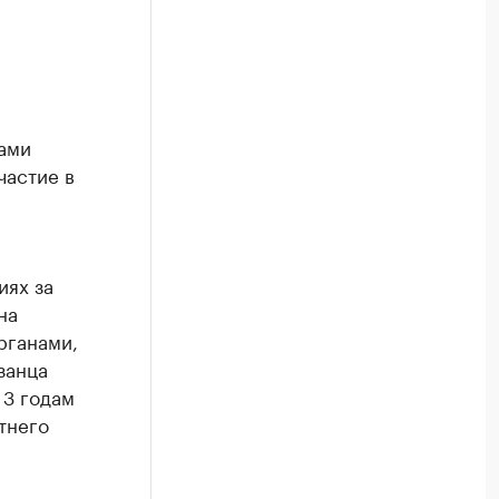
ами
частие в
иях за
на
рганами,
занца
 3 годам
тнего