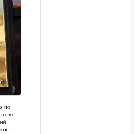
а по
ставе
тий
огов