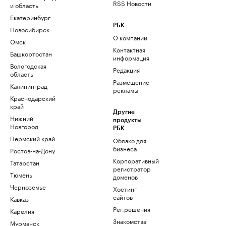
RSS Новости
и область
Екатеринбург
РБК
Новосибирск
О компании
Омск
Контактная
Башкортостан
информация
Вологодская
Редакция
область
Размещение
Калининград
рекламы
Краснодарский
край
Другие
Нижний
продукты
Новгород
РБК
Пермский край
Облако для
бизнеса
Ростов-на-Дону
Корпоративный
Татарстан
регистратор
Тюмень
доменов
Черноземье
Хостинг
сайтов
Кавказ
Рег.решения
Карелия
Знакомства
Мурманск