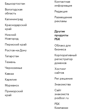
Контактная
Башкортостан
информация
Вологодская
Редакция
область
Размещение
Калининград
рекламы
Краснодарский
край
Другие
Нижний
продукты
Новгород
РБК
Пермский край
Облако для
бизнеса
Ростов-на-Дону
Корпоративный
Татарстан
регистратор
Тюмень
доменов
Черноземье
Хостинг
сайтов
Кавказ
Рег.решения
Карелия
Знакомства
Мурманск
Сайт
Приморский
знакомств
край
podbor.ru
РБК
Компании