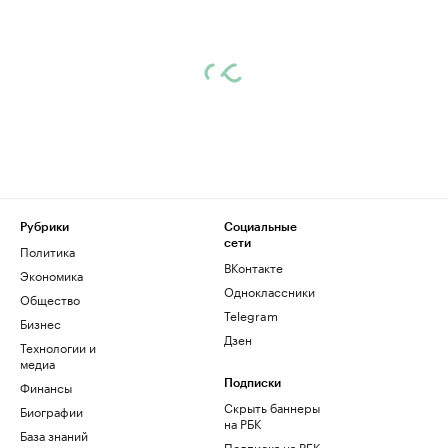
Рубрики
Социальные
сети
Политика
ВКонтакте
Экономика
Одноклассники
Общество
Telegram
Бизнес
Дзен
Технологии и
медиа
Финансы
Подписки
Скрыть баннеры
Биографии
на РБК
База знаний
Подписка на РБК