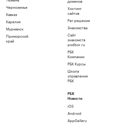
доменов
Черноземье
Хостинг
сайтов
Кавказ
Рег.решения
Карелия
Знакомства
Мурманск
Сайт
Приморский
знакомств
край
podbor.ru
РБК
Компании
РБК Курсы
Школа
управления
РБК
РБК
Новости
iOS
Android
AppGallery