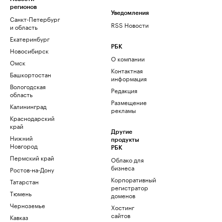
регионов
Уведомления
Санкт-Петербург
RSS Новости
и область
Екатеринбург
РБК
Новосибирск
О компании
Омск
Контактная
Башкортостан
информация
Вологодская
Редакция
область
Размещение
Калининград
рекламы
Краснодарский
край
Другие
Нижний
продукты
Новгород
РБК
Пермский край
Облако для
бизнеса
Ростов-на-Дону
Корпоративный
Татарстан
регистратор
Тюмень
доменов
Черноземье
Хостинг
сайтов
Кавказ