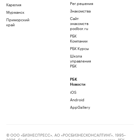
Рег.решения
Карелия
Знакомства
Мурманск
Сайт
Приморский
знакомств
край
podbor.ru
РБК
Компании
РБК Курсы
Школа
управления
РБК
РБК
Новости
iOS
Android
AppGallery
© ООО «БИЗНЕСПРЕСС», АО «РОСБИЗНЕСКОНСАЛТИНГ», 1995–
2026. Сообщения и материалы информационного агентства «РБК»