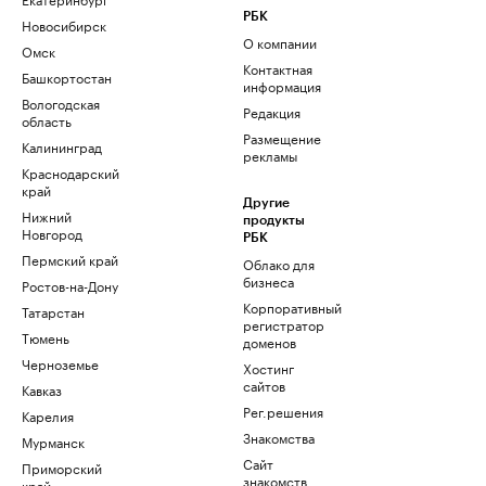
РБК
Новосибирск
О компании
Омск
Контактная
Башкортостан
информация
Вологодская
Редакция
область
Размещение
Калининград
рекламы
Краснодарский
край
Другие
Нижний
продукты
Новгород
РБК
Пермский край
Облако для
бизнеса
Ростов-на-Дону
Корпоративный
Татарстан
регистратор
Тюмень
доменов
Черноземье
Хостинг
сайтов
Кавказ
Рег.решения
Карелия
Знакомства
Мурманск
Сайт
Приморский
знакомств
край