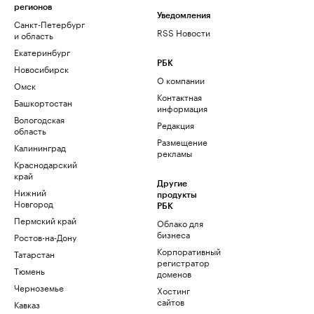
регионов
Уведомления
Санкт-Петербург
RSS Новости
и область
Екатеринбург
РБК
Новосибирск
О компании
Омск
Контактная
Башкортостан
информация
Вологодская
Редакция
область
Размещение
Калининград
рекламы
Краснодарский
край
Другие
Нижний
продукты
Новгород
РБК
Пермский край
Облако для
бизнеса
Ростов-на-Дону
Корпоративный
Татарстан
регистратор
Тюмень
доменов
Черноземье
Хостинг
сайтов
Кавказ