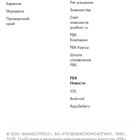
Рег.решения
Карелия
Знакомства
Мурманск
Сайт
Приморский
знакомств
край
podbor.ru
РБК
Компании
РБК Курсы
Школа
управления
РБК
РБК
Новости
iOS
Android
AppGallery
© ООО «БИЗНЕСПРЕСС», АО «РОСБИЗНЕСКОНСАЛТИНГ», 1995–
2026. Сообщения и материалы информационного агентства «РБК»