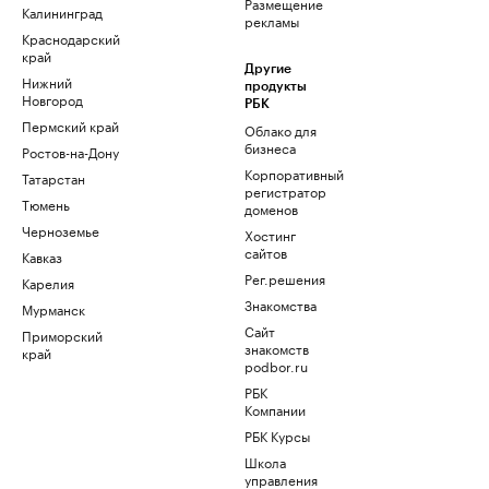
Размещение
Калининград
рекламы
Краснодарский
край
Другие
Нижний
продукты
Новгород
РБК
Пермский край
Облако для
бизнеса
Ростов-на-Дону
Корпоративный
Татарстан
регистратор
Тюмень
доменов
Черноземье
Хостинг
сайтов
Кавказ
Рег.решения
Карелия
Знакомства
Мурманск
Сайт
Приморский
знакомств
край
podbor.ru
РБК
Компании
РБК Курсы
Школа
управления