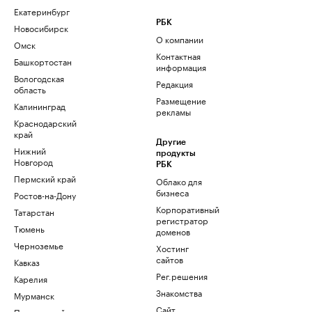
Екатеринбург
РБК
Новосибирск
О компании
Омск
Контактная
Башкортостан
информация
Вологодская
Редакция
область
Размещение
Калининград
рекламы
Краснодарский
край
Другие
Нижний
продукты
Новгород
РБК
Пермский край
Облако для
бизнеса
Ростов-на-Дону
Корпоративный
Татарстан
регистратор
Тюмень
доменов
Черноземье
Хостинг
сайтов
Кавказ
Рег.решения
Карелия
Знакомства
Мурманск
Сайт
Приморский