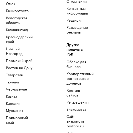
О компании
Омск
Контактная
Башкортостан
информация
Вологодская
Редакция
область
Размещение
Калининград
рекламы
Краснодарский
край
Другие
Нижний
продукты
Новгород
РБК
Пермский край
Облако для
бизнеса
Ростов-на-Дону
Корпоративный
Татарстан
регистратор
Тюмень
доменов
Черноземье
Хостинг
сайтов
Кавказ
Рег.решения
Карелия
Знакомства
Мурманск
Сайт
Приморский
знакомств
край
podbor.ru
РБК